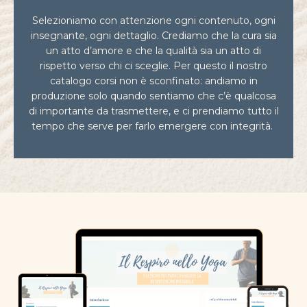
Selezioniamo con attenzione ogni contenuto, ogni
insegnante, ogni dettaglio. Crediamo che la cura sia
un atto d’amore e che la qualità sia un atto di
rispetto verso chi ci sceglie. Per questo il nostro
catalogo corsi non è sconfinato: andiamo in
produzione solo quando sentiamo che c’è qualcosa
di importante da trasmettere, e ci prendiamo tutto il
tempo che serve per farlo emergere con integrità.